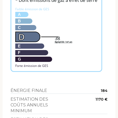
* Dont émissions de gaz à effet de serre
Faible émission de GES
A
B
C
D
38
KgéqCO2 / m².an
E
F
G
Forte émission de GES
ÉNERGIE FINALE
184
ESTIMATION DES
1170 €
COÛTS ANNUELS
MINIMUM