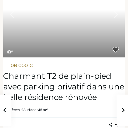
Previous
Next
5
108 000 €
Charmant T2 de plain-pied
avec parking privatif dans une
belle résidence rénovée
2
Pièces :
2
Surface :
45 m