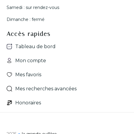
#venteimmobilère
Samedi : sur rendez-vous
3
0
8
0
Dimanche : fermé
Accès rapides
Tableau de bord
Mon compte
Mes favoris
Mes recherches avancées
Honoraires
2025
la grande cuillère