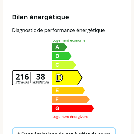
Bilan énergétique
Diagnostic de performance énergétique
Logement économe
A
B
C
216
38
D
KWh/m².an
kg CO2/m².an
E
F
G
Logement énergivore