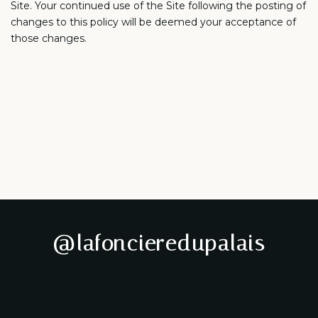
Site. Your continued use of the Site following the posting of
changes to this policy will be deemed your acceptance of
those changes.
@lafoncieredupalais
✨ EXCLUSIVITÉ –
⭐️Un bien en exclusivité,
BOURGES CENTRE ✨
vendu immédiatement ! 🏡
🏡 NOUVELLE
🏡 ✨ EXCLUSIVITÉ ✨
EXCLUSIVITÉ – TROUY
À deux pas de la
Quelle satisfaction de
✨ NOUVEAUTÉ À
✨ Il y a des signatures qui
NORD
Découvrez cette
Cathédrale, découvrez ce
recevoir un magnifique avis
BOURGES ✨
ont une saveur toute