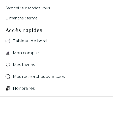
Chaque projet est un défi.
? Contactez-nous dès
Chaque réussite est une
maintenant !
satisfaction partagée.
Samedi : sur rendez-vous
#exclusivité
#bourges
#maisonavendre
#lafoncieredupalais
Dimanche : fermé
#lafoncieredupalais
#venteimmobilère
3
0
8
0
Accès rapides
Tableau de bord
Mon compte
Mes favoris
Mes recherches avancées
Honoraires