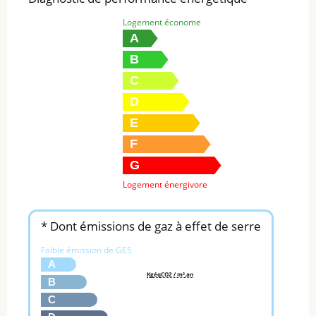
Logement économe
A
B
C
D
E
F
G
Logement énergivore
* Dont émissions de gaz à effet de serre
Faible émission de GES
A
KgéqCO2 / m².an
B
C