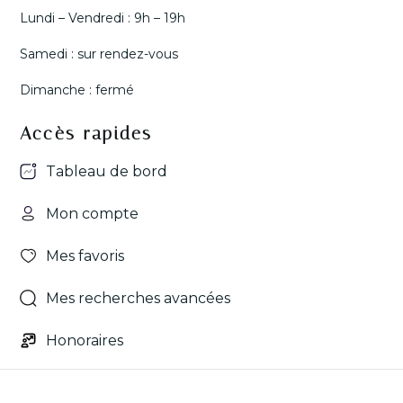
qu’ils nous ont accordée.
📞 Envie d’en savoir plus ou
Lundi – Vendredi : 9h – 19h
de programmer une visite
Chaque projet est un défi.
? Contactez-nous dès
Chaque réussite est une
maintenant !
satisfaction partagée.
Samedi : sur rendez-vous
#exclusivité
#bourges
#maisonavendre
#lafoncieredupalais
Dimanche : fermé
#lafoncieredupalais
#venteimmobilère
3
0
8
0
Accès rapides
Tableau de bord
Mon compte
Mes favoris
Mes recherches avancées
Honoraires