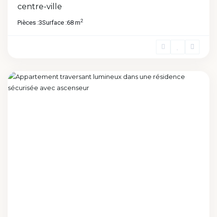
centre-ville
2
Pièces :
3
Surface :
68 m
Avaricum
,
Bourges
Previous
Next