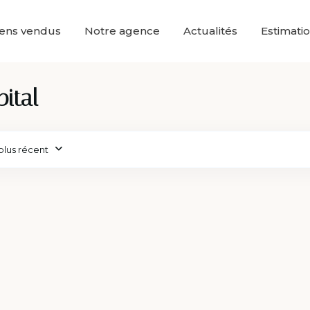
iens vendus
Notre agence
Actualités
Estimati
ital
plus récent