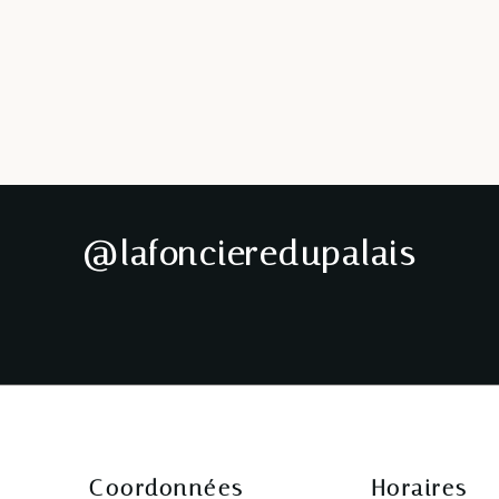
@lafoncieredupalais
🏡 NOUVELLE EXCLUSIVITÉ –
🏡 ✨ EXCLUSIVITÉ ✨
TROUY NORD
Découvrez cette charmante
n
Vous recherchez un
maison de plain-pied d’une
investissement locatif clé en
surface de 70m2 habitable
main ?
construite en 1981 et
parfaitement entretenue !
Découvrez cette maison
mitoyenne de 81,55m², située
Elle vous séduira par sa pièce de
dans un environnement calme,
vie lumineuse de 23,20 m² avec
e
à proximité des écoles et des
son poêle à bois, sa cuisine
commodités.
indépendante récente,
Coordonnées
Horaires
aménagée et équipée, ses 2