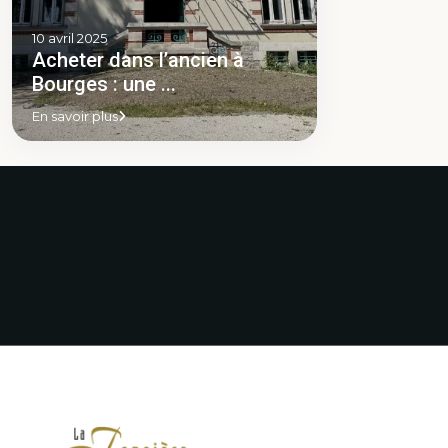
10 avril 2025
Acheter dans l’ancien à
Bourges : une ...
En savoir plus
✨ EXCLUSIVITÉ – BOURGES
⭐️Un bien en exclusivité, vendu
CENTRE ✨
immédiatement ! 🏡
À deux pas de la Cathédrale,
Quelle satisfaction de recevoir u
découvrez ce superbe
magnifique avis 5 étoiles de nos
appartement de 120 m², niché
vendeurs. Un immense merci
dans un remarquable immeuble
pour votre confiance ! 🙏
néo-gothique classé ISMH. 🏛️
Cette vente, réalisée en
Un bien de caractère
exclusivité et conclue très
entièrement rénové : belle pièce
rapidement, illustre l’importanc
de vie avec parquet pointe de
d’une stratégie de
Hongrie et cheminée, cuisine
commercialisation efficace,