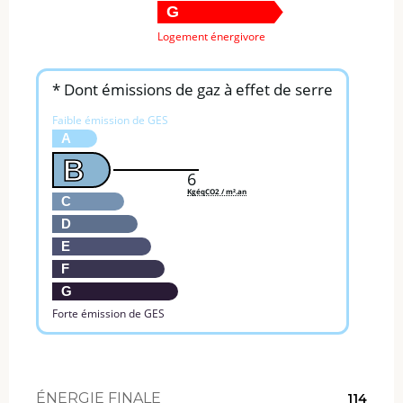
G
Logement énergivore
* Dont émissions de gaz à effet de serre
Faible émission de GES
A
B
6
KgéqCO2 / m².an
C
D
E
F
G
Forte émission de GES
ÉNERGIE FINALE
114