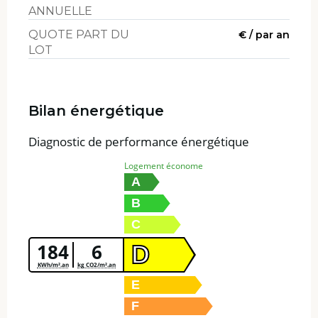
ANNUELLE
QUOTE PART DU
€ / par an
LOT
Bilan énergétique
Diagnostic de performance énergétique
Logement économe
A
B
C
184
6
D
KWh/m².an
kg CO2/m².an
E
F